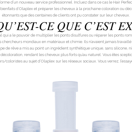
 forme d’un nouveau service professionnel. Incluez dans ce cas le Hair Perfec
bienfaits d’Olaplex et préparer les cheveux à la prochaine coloration ou déco
étonnants que des centaines de clients ont pu constater sur leur cheveux.
U’EST-CE QUE C’EST E
l qui a le pouvoir de multiplier les ponts disulfures ou réparer les ponts rompu
ercheurs mondiaux en matériaux et chimie. Ils n’avaient jamais travaillé s
pe de rêve a mis au point un ingrédient synthétique unique, sans silicone, ni
écoloration, rendant les cheveux plus forts qu’au naturel. Vous êtes sceptiqu
rs/coloristes au sujet d’Olaplex sur les réseaux sociaux. Vous verrez, l’essayer