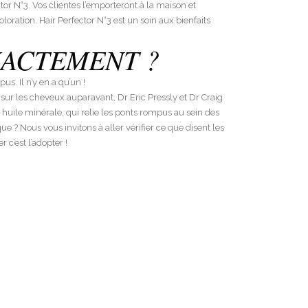
tor N°3. Vos clientes l’emporteront à la maison et
loration. Hair Perfector N°3 est un soin aux bienfaits
XACTEMENT ?
s. Il n’y en a qu’un !
ur les cheveux auparavant, Dr Eric Pressly et Dr Craig
 huile minérale, qui relie les ponts rompus au sein des
e ? Nous vous invitons à aller vérifier ce que disent les
 c’est l’adopter !