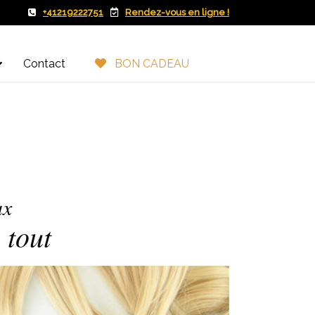
+41219222751
Rendez-vous en ligne !
Contact
BON CADEAU
ux
 tout