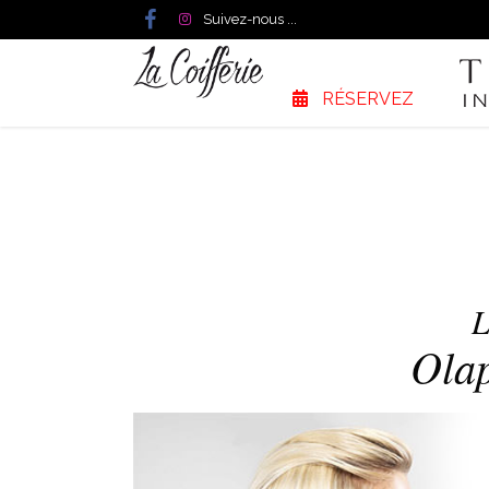
Suivez-nous ...
RÉSERVEZ
L
Olap