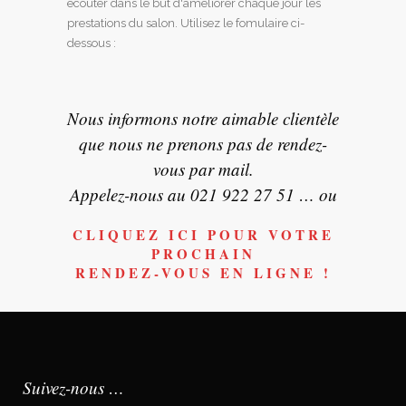
écouter dans le but d'améliorer chaque jour les
prestations du salon. Utilisez le fomulaire ci-
dessous :
Nous informons notre aimable clientèle
que nous ne prenons pas de rendez-
vous par mail.
Appelez-nous au 021 922 27 51 … ou
CLIQUEZ ICI POUR VOTRE
PROCHAIN
RENDEZ-VOUS EN LIGNE
!
Suivez-nous …