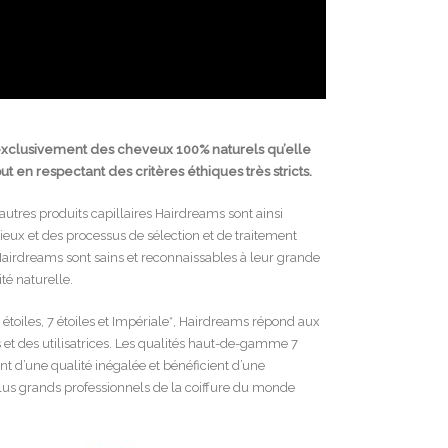
exclusivement des cheveux 100% naturels qu’elle
t en respectant des critères éthiques très stricts.
utres produits capillaires Hairdreams sont ainsi
tieux et des processus de sélection et de traitement
Hairdreams sont sains et reconnaissables à leur grande
ité naturelle.
 étoiles, 7 étoiles et Impériale*, Hairdreams répond aux
 et des utilisatrices. Les qualités haut-de-gamme 7
nt d’une qualité inégalée et bénéficient d’une
lus grands professionnels de la coiffure du monde