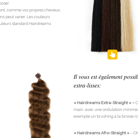
pose!
x ont, comme vos propres cheveux,
ns peut varier. Les couleurs
ouleurs standard Hairdreams.
Il vous est également poss
extra-lisses:
« Hairdreams Extra-Straight » –
C
main, avec une ondulation minime. C
exemple un brushing à la brosse ro
« Hairdreams Afro-Straight »
– Ch