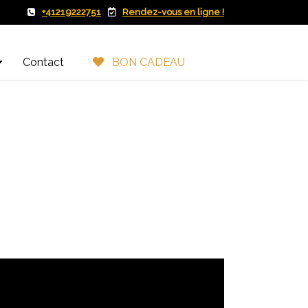
+41219222751
Rendez-vous en ligne !
Contact
BON CADEAU