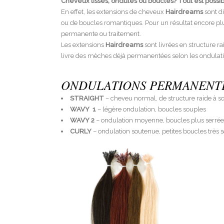
Cheveux lisses, ondulés ou bouclés? Tout est possi
En effet, les extensions de cheveux
Hairdreams
sont di
ou de boucles romantiques. Pour un résultat encore p
permanente ou traitement.
Les extensions
Hairdreams
sont livrées en structure ra
livre des mèches déjà permanentées selon les ondulati
ONDULATIONS PERMANENT
STRAIGHT
– cheveu normal, de structure raide à so
WAVY 1
– légère ondulation, boucles souples
WAVY 2
– ondulation moyenne, boucles plus serrée
CURLY
– ondulation soutenue, petites boucles très 