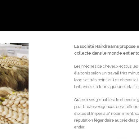
La société Hairdreams propose 
collecte dans le monde entier tou
Les mèches de cheveux et tous les a
élaborés selon un travail très minu
longs et très pointus. Les cheveux 
brillance et à leur vigueur et élastic
Grâce à ses 3 qualités de cheveux 5
plus hautes exigences des coiffeurs
étoiles et Impériale* notamment, so
réputation légendaire auprès des p
entier.