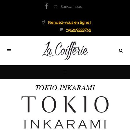
Suivez-nous ...
Rendez-vous en ligne !
+41219222751
TOKIO INKARAMI