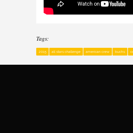
Tags:
2015
all stars challenge
american crew
buchs
c