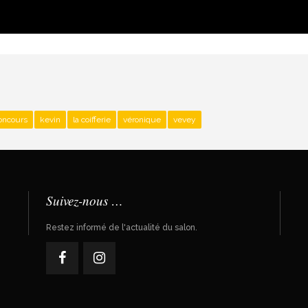
oncours
kevin
la coifferie
véronique
vevey
Suivez-nous …
Restez informé de l'actualité du salon.