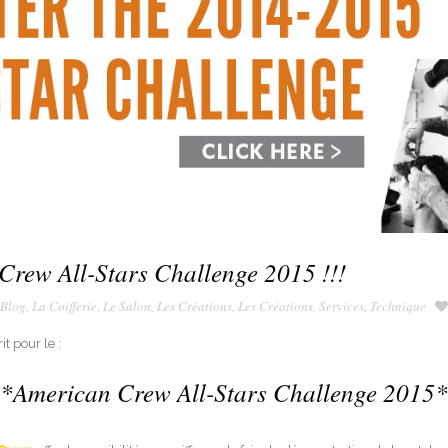
 Crew All-Stars Challenge 2015 !!!
Blog
,
La Coifferie
,
Le Salon
,
Les Créations
,
Les Créations
,
Services
,
Technique
it pour le :
*American Crew All-Stars Challenge 2015