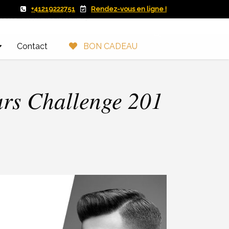
+41219222751
Rendez-vous en ligne !
9dc6f0d7633c/web/new/wp-
Contact
BON CADEAU
ars Challenge 201