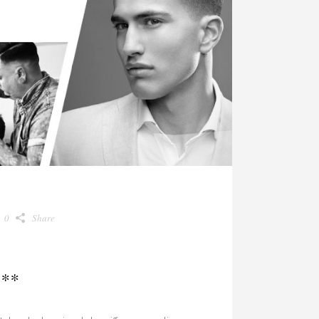
0
Share
***