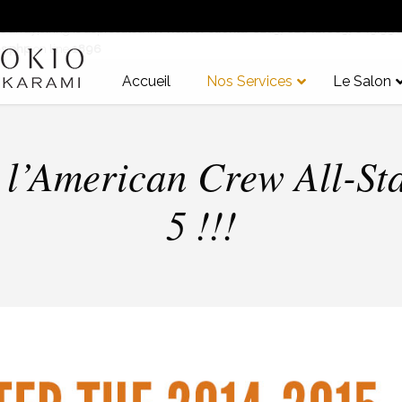
e array|string is deprecated in
/home/clients/62a376204bf6637645f3
s.php
on line
1896
Accueil
Nos Services
Le Salon
à l’American Crew All-St
5 !!!