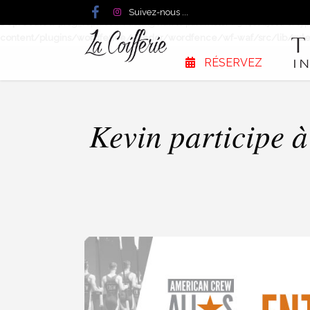
Suivez-nous ...
Deprecated
: preg_replace(): Passing null to parameter #3 ($subject) of typ
content/plugins/wordfence/vendor/wordfence/wf-waf/src/lib/rule
RÉSERVEZ
Kevin participe 