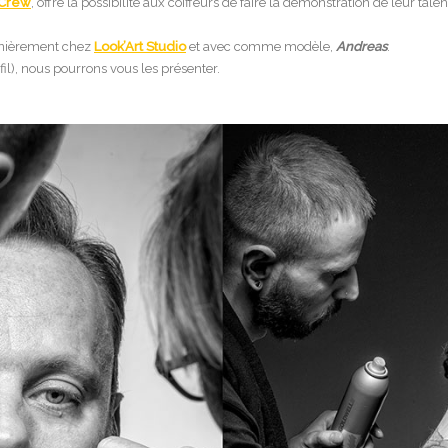
 Crew
, offre la possibilité aux coiffeurs de faire la démonstration de leur ta
ernièrement chez
Look’Art Studio
et avec comme modèle,
Andreas
.
fil), nous pourrons vous les présenter.