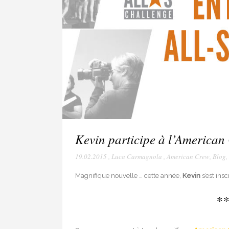
Kevin participe à l’American
19.02.2015
,
Luca Carmagnola
,
American Crew
,
Blog
,
Magnifique nouvelle … cette année,
Kevin
s’est inscr
**