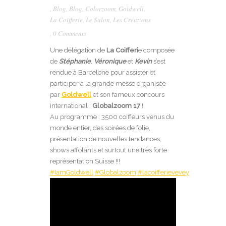
,
Blog
,
Blog
,
Colorzoom
,
Goldwell
,
La Coifferie
,
Le Salon
,
Les Créations
,
0 Comments
Une délégation de
La Coifferi
e composée
de
Stéphanie
,
Véronique
et
Kevin
s’est
rendue à Barcelone pour assister et
participer à la grande messe organisée
par
Goldwell
et son fameux concours
international :
Globalzoom 17
!
Au programme : 3500 coiffeurs venus du
monde entier, des soirées de folie,
présentation de nouvelles tendances,
shows affolants et surtout une très forte
représentation Suisse !!!
#IamGoldwell
#Globalzoom
#lacoifferievevey