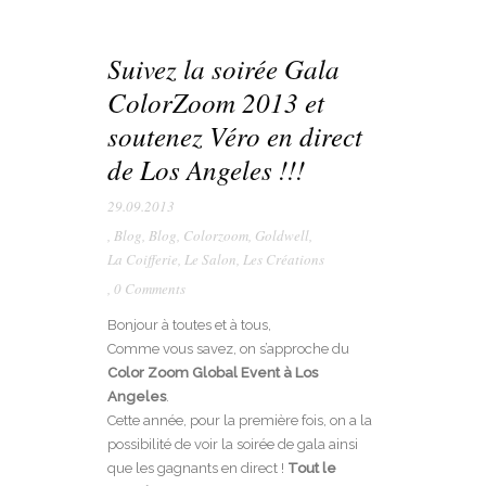
Suivez la soirée Gala
ColorZoom 2013 et
soutenez Véro en direct
de Los Angeles !!!
29.09.2013
,
Blog
,
Blog
,
Colorzoom
,
Goldwell
,
La Coifferie
,
Le Salon
,
Les Créations
,
0 Comments
Bonjour à toutes et à tous,
Comme vous savez, on s’approche du
Color Zoom Global Event à Los
Angeles
.
Cette année, pour la première fois, on a la
possibilité de voir la soirée de gala ainsi
que les gagnants en direct !
Tout le