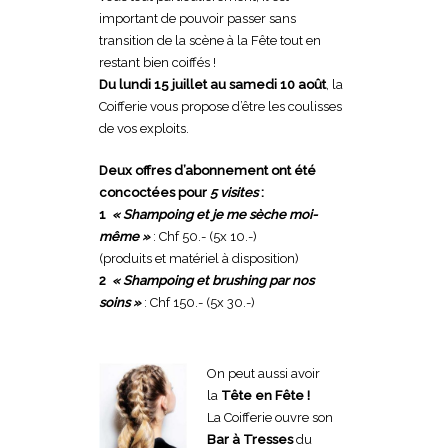
important de pouvoir passer sans
transition de la scène à la Fête tout en
restant bien coiffés !
Du lundi 15 juillet au samedi 10 août
, la
Coifferie vous propose d’être les coulisses
de vos exploits.
Deux offres d’abonnement ont été
concoctées pour
5 visites
:
1
« Shampoing et je me sèche moi-
même »
: Chf 50.- (5x 10.-)
(produits et matériel à disposition)
2
« Shampoing et brushing par nos
soins »
: Chf 150.- (5x 30.-)
On peut aussi avoir
la
Tête en Fête !
La Coifferie ouvre son
Bar à Tresses
du