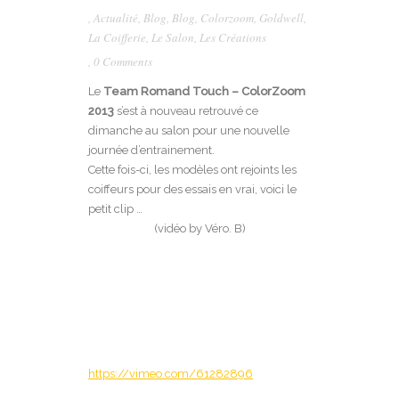
,
Actualité
,
Blog
,
Blog
,
Colorzoom
,
Goldwell
,
La Coifferie
,
Le Salon
,
Les Créations
,
0 Comments
Le
Team Romand Touch – ColorZoom
2013
s’est à nouveau retrouvé ce
dimanche au salon pour une nouvelle
journée d’entrainement.
Cette fois-ci, les modèles ont rejoints les
coiffeurs pour des essais en vrai, voici le
petit clip …
(vidéo by Véro. B)
https://vimeo.com/61282896