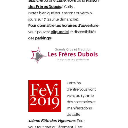
Blanche
ou une
Lune Noire
de la
Maison
des Frères Dubois
à Cully .
Notez bien que nous serons ouverts 6
jours sur 7 (sauf le dimanche).
Pour connaître les horaires d’ouverture
,
vous pouvez
cliquer ici
.
(+ disponibilités
des
parkings
)
Certains
d’entre vous vont
vivre au rythme
des spectacles et
manifestations
de cette
12ème Fête des Vignerons
.
Pour
vous tout particulièrement, il est