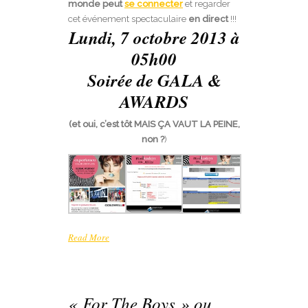
monde peut
se connecter
et regarder
cet événement spectaculaire
en direct
!!!
Lundi, 7 octobre 2013 à
05h00
Soirée de GALA &
AWARDS
(et oui, c’est tôt MAIS ÇA VAUT LA PEINE,
non ?
)
Read More
« For The Boys » ou