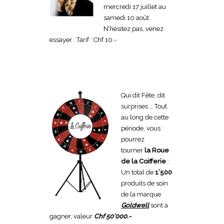
mercredi 17 juillet au
samedi 10 août.
N’hésitez pas, venez
essayer :
Tarif : Chf 10.-
Qui dit Fête, dit
surprises … Tout
au long de cette
période, vous
pourrez
tourner
la Roue
de la Coifferie
:
Un total de
1’500
produits de soin
de la marque
Goldwell
sont à
gagner, valeur
Chf 50’000.-