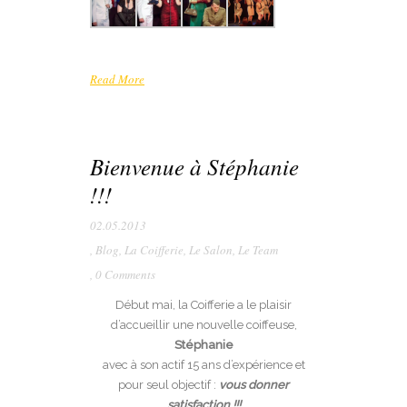
Read More
Bienvenue à Stéphanie
!!!
02.05.2013
,
Blog
,
La Coifferie
,
Le Salon
,
Le Team
,
0 Comments
Début mai, la Coifferie a le plaisir
d’accueillir une nouvelle coiffeuse,
Stéphanie
avec à son actif 15 ans d’expérience et
pour seul objectif :
vous donner
satisfaction !!!