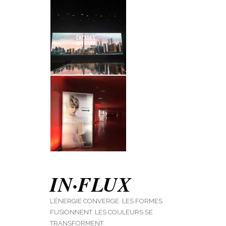
IN·FLUX
L’ÉNERGIE CONVERGE. LES FORMES
FUSIONNENT. LES COULEURS SE
TRANSFORMENT.