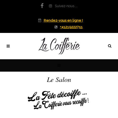
Suivez-nous ...
Rendez-vous en ligne !
+41219222751
Le Salon