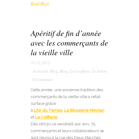
Read More
Apéritif de fin d’année
avec les commerçants de
la vieille ville
31.12.2012
,
Actualité
,
Blog
,
Blog
,
La Coifferie
,
Le Salon
,
0 Comments
Cette année, une ancienne tradition des
commerçants de la vieille ville a refait
surface grâce
à
L’Air du Temps
,
La Bijouterie Meylan
et
La Coifferie
.
Dès 18h30 ce vendredi soir, env. 75
commerçants et leurs collaborateurs se
sont réunis à la rue des Deux Marchés