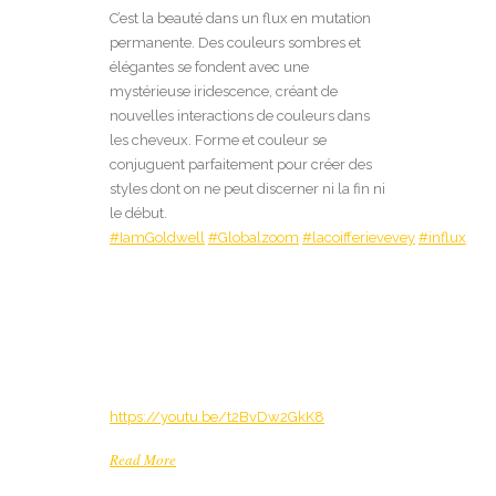
C’est la beauté dans un flux en mutation
permanente. Des couleurs sombres et
élégantes se fondent avec une
mystérieuse iridescence, créant de
nouvelles interactions de couleurs dans
les cheveux. Forme et couleur se
conjuguent parfaitement pour créer des
styles dont on ne peut discerner ni la fin ni
le début.
#IamGoldwell
#Globalzoom
#lacoifferievevey
#influx
https://youtu.be/t2BvDw2GkK8
Read More