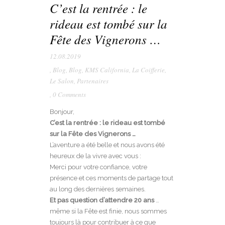
C’est la rentrée : le
rideau est tombé sur la
Fête des Vignerons …
12.08.2019
,
Blog
,
Blog
,
KMS California
,
La Coifferie
,
Le Salon
,
Partenaires
,
0 Comments
Bonjour,
C’est la rentrée : le rideau est tombé
sur la Fête des Vignerons …
L’aventure a été belle et nous avons été
heureux de la vivre avec vous :
Merci pour votre confiance, votre
présence et ces moments de partage tout
au long des dernières semaines.
Et pas question d’attendre 20 ans
…
même si la Fête est finie, nous sommes
toujours là pour contribuer à ce que