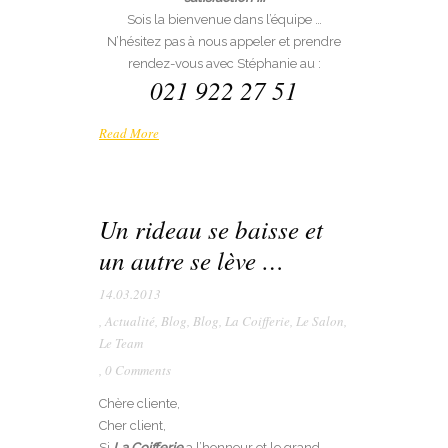
Sois la bienvenue dans l’équipe …
N’hésitez pas à nous appeler et prendre
rendez-vous avec Stéphanie au :
021 922 27 51
Read More
Un rideau se baisse et
un autre se lève …
14.03.2013
,
Actualité
,
Blog
,
Blog
,
La Coifferie
,
Le Salon
,
Le Team
,
0 Comments
Chère cliente,
Cher client,
Si
La Coifferie
a l’honneur et le grand