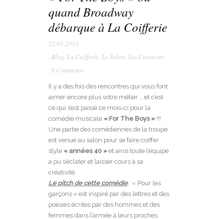
quand Broadway
débarque à La Coifferie
22.05.2013
,
Blog
,
La Coifferie
,
Le Salon
,
Les Créations
,
0 Comments
Il y a des fois des rencontres qui vous font
aimer encore plus votre métier … et c’est
ce qui s’est passé ce mois-ci pour la
comédie musicale
« For The Boys »
!!!
Une partie des comédiennes de la troupe
est venue au salon pour se faire coiffer
style
« années 40 »
et ainsi toute l’équipe
a pu s’éclater et laisser cours à sa
créativité.
Le pitch de cette comédie
: « Pour les
garçons » est inspiré par des lettres et des
poésies écrites par des hommes et des
femmes dans l’armée à leurs proches