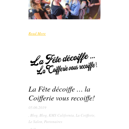
Read More
La Fête décoiffe … la
Coifferie vous recoiffe!
05.06.2019
,
Blog
,
Blog
,
KMS California
,
La Coifferie
,
Le Salon
,
Partenaires